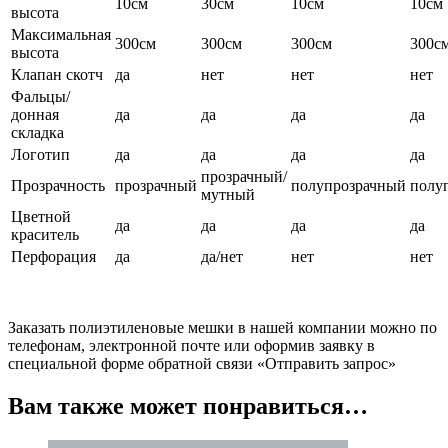
10см
30см
10см
10см
высота
Максимальная
300см
300см
300см
300с
высота
Клапан скотч
да
нет
нет
нет
Фальцы/
донная
да
да
да
да
складка
Логотип
да
да
да
да
прозрачный/
Прозрачность
прозрачный
полупрозрачный
полу
мутный
Цветной
да
да
да
да
краситель
Перфорация
да
да/нет
нет
нет
Заказать полиэтиленовые мешки в нашей компании можно по
телефонам, электронной почте или оформив заявку в
специальной форме обратной связи «Отправить запрос»
Вам также может понравиться…