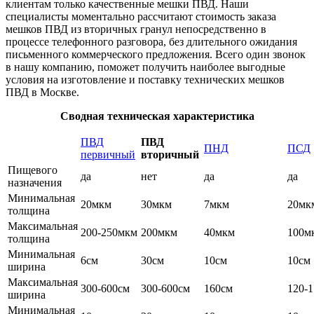
клиентам только качественные мешки ПВД. Наши
специалисты моментально рассчитают стоимость заказа
мешков ПВД из вторичных гранул непосредственно в
процессе телефонного разговора, без длительного ожидания
письменного коммерческого предложения. Всего один звонок
в нашу компанию, поможет получить наиболее выгодные
условия на изготовление и поставку технических мешков
ПВД в Москве.
Сводная техническая характеристика
ПВД
ПВД
ПНД
ПСД
первичный
вторичный
Пищевого
да
нет
да
да
назначения
Минимальная
20мкм
30мкм
7мкм
20мк
толщина
Максимальная
200-250мкм
200мкм
40мкм
100м
толщина
Минимальная
6см
30см
10см
10см
ширина
Максимальная
300-600см
300-600см
160см
120-
ширина
Минимальная