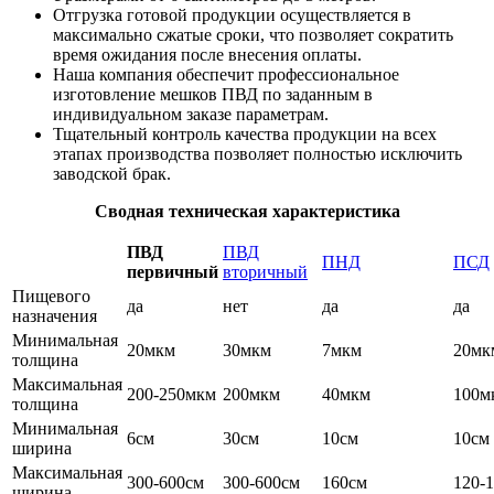
Отгрузка готовой продукции осуществляется в
максимально сжатые сроки, что позволяет сократить
время ожидания после внесения оплаты.
Наша компания обеспечит профессиональное
изготовление мешков ПВД по заданным в
индивидуальном заказе параметрам.
Тщательный контроль качества продукции на всех
этапах производства позволяет полностью исключить
заводской брак.
Сводная техническая характеристика
ПВД
ПВД
ПНД
ПСД
первичный
вторичный
Пищевого
да
нет
да
да
назначения
Минимальная
20мкм
30мкм
7мкм
20мк
толщина
Максимальная
200-250мкм
200мкм
40мкм
100м
толщина
Минимальная
6см
30см
10см
10см
ширина
Максимальная
300-600см
300-600см
160см
120-
ширина